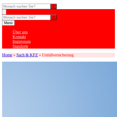
Suche
Suche
Menü
Über uns
Kontakt
Impressum
Standorte
Home
»
Sach & KFZ
»
Unfallversicherung